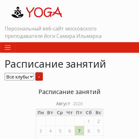
Персональный веб-сайт московского
преподавателя йоги Самира Ильмарка
Расписание занятий
»
Расписание занятий
Август
2026
Пн
Вт
Ср
Чт
Пт
Сб
Вс
1
2
3
4
5
6
7
8
9